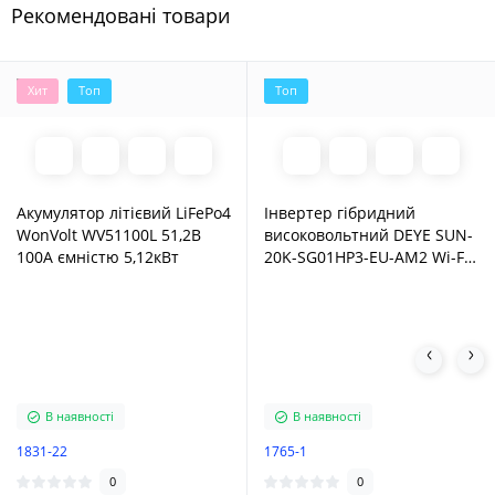
Рекомендовані товари
Хит
Топ
Топ
Акумулятор літієвий LiFePo4
Інвертер гібридний
WonVolt WV51100L 51,2В
високовольтний DEYE SUN-
100A ємністю 5,12кВт
20K-SG01HP3-EU-АM2 Wi-Fi
2 MPPT потужністю 20 кВт 3
фазний
В наявності
В наявності
1831-22
1765-1
0
0