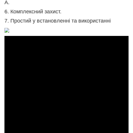
А.
6. Комплексний захист.
7. Простий у встановленні та використанні
Даруємо будинок за донат з 01 серпня 2026 по
31.08.2026
Просто Хаус запускає масштабну благодійну акцію
«Даруємо будинок за донат». Протягом місяця ми
будемо збирати кошти на автомобілі для ЗСУ, а серед
усіх учасників буде розіграш домокомплекта Barn
House 42 м².
Благодійний фонд Сергія Притули
Транспорт / Оптика / Зв’язок / Дрони / БПЛА / Засоби
тактичної медицини
Міністерство цифрової трансформації
України