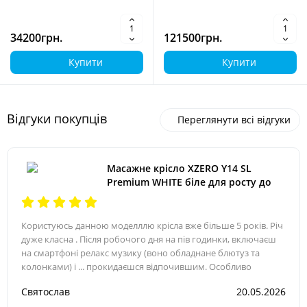
34200грн.
121500грн.
Купити
Купити
Відгуки покупців
Переглянути всі відгуки
Масажне крісло XZERO Y14 SL
Premium WHITE біле для росту до
200см та вагою до 145кг
Користуюсь данною моделллю крісла вже більше 5 років. Річ
дуже класна . Після робочого дня на пів годинки, включаєш
на смартфоні релакс музику (воно обладнане блютуз та
колонками) і ... прокидаєшся відпочившим. Особливо
Святослав
20.05.2026