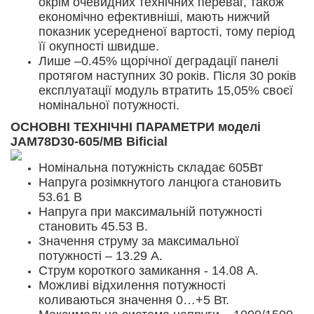
окрім очевидних технічних переваг, також
економічно ефективніші, мають нижчий
показник усередненої вартості, тому період
її окупності швидше.
Лише –0.45% щорічної деградації панелі
протягом наступних 30 років. Після 30 років
експлуатації модуль втратить 15,05% своєї
номінальної потужності.
ОСНОВНІ ТЕХНІЧНІ ПАРАМЕТРИ моделі
JAM78D30-605/MB Bificial
Номінальна потужність складає 605Вт
Напруга розімкнутого ланцюга становить
53.61 В
Напруга при максимальній потужності
становить 45.53 В.
Значення струму за максимальної
Даруємо будинок за донат з 01 серпня 2026 по
потужності – 13.29 А.
31.08.2026
Струм короткого замикання - 14.08 А.
Просто Хаус запускає масштабну благодійну акцію
Можливі відхилення потужності
«Даруємо будинок за донат». Протягом місяця ми
коливаються значення 0…+5 Вт.
будемо збирати кошти на автомобілі для ЗСУ, а серед