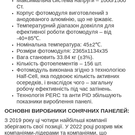
Максимальна система напруги – 1000/1500
усіх учасників буде розіграш домокомплекта Barn
Ст.
House 42 м².
Корпус фотомодуля виготовлений з
анодованого алюмінію, що не іржавіє.
Благодійний фонд Сергія Притули
Температурний діапазон довкілля для
Транспорт / Оптика / Зв’язок / Дрони / БПЛА / Засоби
ефективної роботи фотомодуля – від
тактичної медицини
-40+85℃.
Номінальна температура: 45±2℃.
Міністерство цифрової трансформації
Розміри фотомодуля: 2365x1134x35
України
Вага становить 33.84 кг (±3%).
Донати у криптовалюті
Кількість фотоелементів – 156 шт.
ГО «СПРАВА ГРОМАД»
Фотомодуль виконана згідно з технологією
Армія потребує нашої єдності в питаннях допомоги!
Half-Cell, яка подвоює кількість активних
Починаючи від базових речей, таких як одяг, наша
осередків, і внаслідок чого – загальну
спільнота закуповує і поставляє у війська все
робочу ефективність під час затінень.
необхідне. В цьому процесі ми, беремо на себе всі
Технологія PERC та анти PID збільшують
рутинні процеси від “зрозуміти що треба" і
показники вироблення панелі.
закінчуючи врученням омріяної техніки! Проте цей
ОСНОВНІ ВИРОБНИКИ СОНЯЧНИХ ПАНЕЛЕЙ:
шлях ми можемо подолати тільки за одної умови,
коли ви, громадо, кожний хто скільки зможе, зробите
З 2019 року ці чотири найбільші компанії
свій посильний внесок у нашу спільну справу!
зберігають свої позиції. У 2022 році розрив між
компаніями-лідерами та компаніями, що
Національний банк України