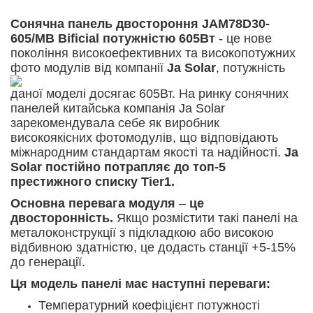
Сонячна панель двостороння JAM78D30-
605/MB Bificial потужністю 605Вт
- це нове
покоління високоефективних та високопотужних
фото модулів
від компанії
Ja Solar
, потужність
даної моделі досягає 605Вт. На ринку сонячних
панелей китайська компанія Ja Solar
зарекомендувала себе як виробник
високоякісних фотомодулів, що відповідають
міжнародним стандартам якості та надійності.
Ja
Solar постійно потрапляє до топ-5
престижного списку Tier1.
Основна перевага модуля
–
це
двосторонність.
Якщо розмістити такі панелі на
металоконструкції з підкладкою або високою
відбивною здатністю, це додасть станції +5-15%
до генерації.
Ця модель панелі має наступні переваги:
Температурний коефіцієнт потужності