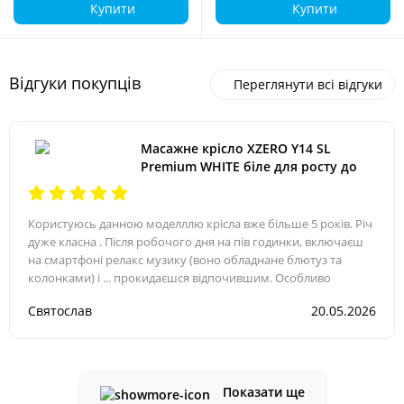
Купити
Купити
Відгуки покупців
Переглянути всі відгуки
Масажне крісло XZERO Y14 SL
Premium WHITE біле для росту до
200см та вагою до 145кг
Користуюсь данною моделллю крісла вже більше 5 років. Річ
дуже класна . Після робочого дня на пів годинки, включаєш
на смартфоні релакс музику (воно обладнане блютуз та
колонками) і ... прокидаєшся відпочившим. Особливо
Святослав
20.05.2026
Показати ще