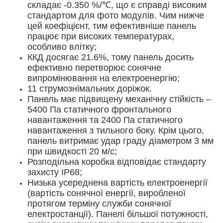
складає -0.350 %/℃, що є справді високим
стандартом для фото модулів. Чим нижче
цей коефіцієнт, тим ефективніше панель
працює при високих температурах,
особливо влітку;
ККД досягає 21.6%, тому панель досить
ефективно перетворює сонячне
випромінювання на електроенергію;
11 струмознімальних доріжок.
Панель має підвищену механічну стійкість –
5400 Па статичного фронтального
навантаження та 2400 Па статичного
навантаження з тильного боку. Крім цього,
панель витримає удар граду діаметром 3 мм
при швидкості 20 м/с;
Розподільна коробка відповідає стандарту
захисту IP68;
Низька усереднена вартість електроенергії
(вартість сонячної енергії, виробленої
протягом терміну служби сонячної
електростанції). Панелі більшої потужності,