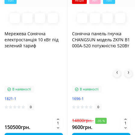
Топ
Акція
Хит
Топ
Мережева Сонячна
Сонячна панель гнучка
електростанція 10 кВт під
CHANGSUN модель ZKFN B1
зелений тариф
000A-520 потужністю 520Вт
В наявності
В наявності
1821-1
1696-1
0
0
14800грн.
-35 %
150500грн.
9600грн.