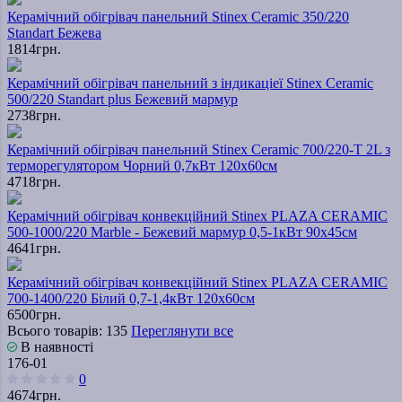
Керамічний обігрівач панельний Stinex Ceramic 350/220
Standart Бежева
1814грн.
Керамічний обігрівач панельний з індикаціеї Stinex Ceramic
500/220 Standart plus Бежевий мармур
2738грн.
Керамічний обігрівач панельний Stinex Ceramic 700/220-T 2L з
терморегулятором Чорний 0,7кВт 120х60см
4718грн.
Керамічний обігрівач конвекційний Stinex PLAZA CERAMIC
500-1000/220 Marble - Бежевий мармур 0,5-1кВт 90х45см
4641грн.
Керамічний обігрівач конвекційний Stinex PLAZA CERAMIC
700-1400/220 Білий 0,7-1,4кВт 120х60см
6500грн.
Всього товарів: 135
Переглянути все
В наявності
176-01
0
4674грн.