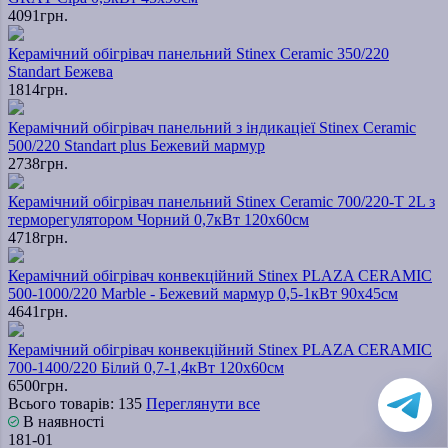
4091грн.
Керамічний обігрівач панельний Stinex Ceramic 350/220
Standart Бежева
1814грн.
Керамічний обігрівач панельний з індикаціеї Stinex Ceramic
500/220 Standart plus Бежевий мармур
2738грн.
Керамічний обігрівач панельний Stinex Ceramic 700/220-T 2L з
терморегулятором Чорний 0,7кВт 120х60см
4718грн.
Керамічний обігрівач конвекційний Stinex PLAZA CERAMIC
500-1000/220 Marble - Бежевий мармур 0,5-1кВт 90х45см
4641грн.
Керамічний обігрівач конвекційний Stinex PLAZA CERAMIC
700-1400/220 Білий 0,7-1,4кВт 120х60см
6500грн.
Всього товарів: 135
Переглянути все
В наявності
181-01