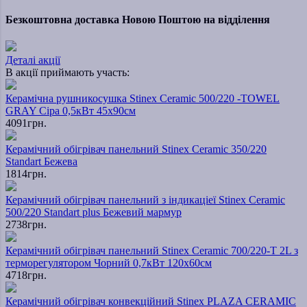
Безкоштовна доставка Новою Поштою на відділення
Деталі акції
В акції приймають участь:
Керамічна рушникосушка Stinex Ceramic 500/220 -TOWEL
GRAY Сіра 0,5кВт 45х90см
4091грн.
Керамічний обігрівач панельний Stinex Ceramic 350/220
Standart Бежева
1814грн.
Керамічний обігрівач панельний з індикаціеї Stinex Ceramic
500/220 Standart plus Бежевий мармур
2738грн.
Керамічний обігрівач панельний Stinex Ceramic 700/220-T 2L з
терморегулятором Чорний 0,7кВт 120х60см
4718грн.
Керамічний обігрівач конвекційний Stinex PLAZA CERAMIC