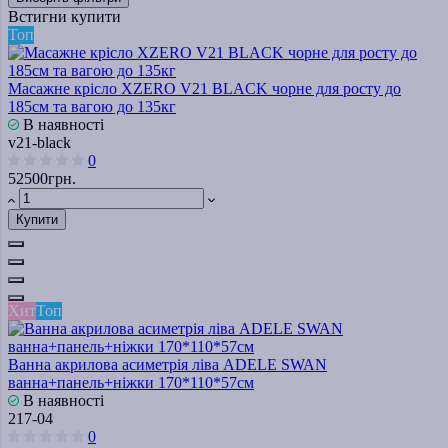
Встигни купити
Топ
Масажне крісло XZERO V21 BLACK чорне для росту до
185см та вагою до 135кг
В наявності
v21-black
0
52500грн.
Купити
Хит
Топ
Ванна акрилова асиметрія ліва ADELE SWAN
ванна+панель+ніжки 170*110*57см
В наявності
217-04
0