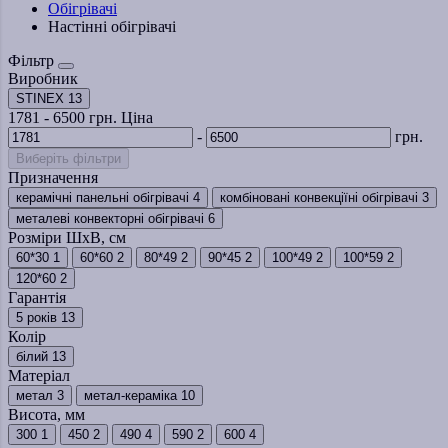
Обігрівачі
Настінні обігрівачі
Фільтр
Виробник
STINEX
13
1781
-
6500
грн.
Ціна
-
грн.
Виберіть фільтри
Призначення
керамічні панельні обігрівачі
4
комбіновані конвекціїні обігрівачі
3
металеві конвекторні обігрівачі
6
Розміри ШхВ, см
60*30
1
60*60
2
80*49
2
90*45
2
100*49
2
100*59
2
120*60
2
Гарантія
5 років
13
Колір
білий
13
Матеріал
метал
3
метал-кераміка
10
Висота, мм
300
1
450
2
490
4
590
2
600
4