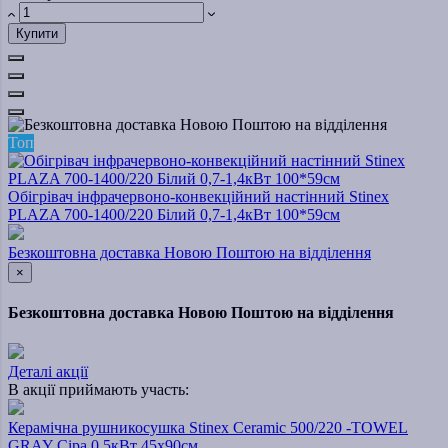
Купити
Топ
Обігрівач інфрачервоно-конвекційний настінний Stinex
PLAZA 700-1400/220 Білий 0,7-1,4кВт 100*59см
Безкоштовна доставка Новою Поштою на відділення
×
Безкоштовна доставка Новою Поштою на відділення
Деталі акції
В акції приймають участь:
Керамічна рушникосушка Stinex Ceramic 500/220 -TOWEL
GRAY Сіра 0,5кВт 45х90см