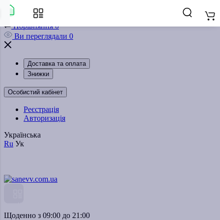
Закладки
0
Порівняння
0
Ви переглядали
0
Доставка та оплата
Знижки
Особистий кабінет
Реєстрація
Авторизація
Українська
Ru
Ук
Каталог
Щоденно з 09:00 до 21:00