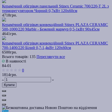
Керамічний обігрівач панельний Stinex Ceramic 700/220-T 2L з
терморегулятором Чорний 0,7кВт 120х60см
4718грн.
Керамічний обігрівач конвекційний Stinex PLAZA CERAMIC
500-1000/220 Marble - Бежевий мармур 0,5-1кВт 90х45см
4641грн.
Керамічний обігрівач конвекційний Stinex PLAZA CERAMIC
700-1400/220 Білий 0,7-1,4кВт 120х60см
6500грн.
Всього товарів: 135
Переглянути все
В наявності
84-01
0
1814грн.
Купити