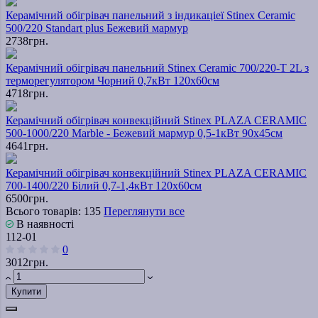
Керамічний обігрівач панельний з індикаціеї Stinex Ceramic
500/220 Standart plus Бежевий мармур
2738грн.
Керамічний обігрівач панельний Stinex Ceramic 700/220-T 2L з
терморегулятором Чорний 0,7кВт 120х60см
4718грн.
Керамічний обігрівач конвекційний Stinex PLAZA CERAMIC
500-1000/220 Marble - Бежевий мармур 0,5-1кВт 90х45см
4641грн.
Керамічний обігрівач конвекційний Stinex PLAZA CERAMIC
700-1400/220 Білий 0,7-1,4кВт 120х60см
6500грн.
Всього товарів: 135
Переглянути все
В наявності
112-01
0
3012грн.
Купити