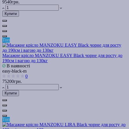
9540грн.
Купити
Топ
Масажне крісло MANZOKU EASY Black чорне для росту до
190см і вагою до 130кг
В наявності
easy-black-m
0
75200грн.
Купити
Топ