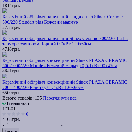
Standart Бежева
1814грн.
Керамічний обігрівач панельний з індикаціеї Stinex Ceramic
500/220 Standart plus Бежевий мармур
2738грн.
Керамічний обігрівач панельний Stinex Ceramic 700/220-T 2L з
терморегулятором Чорний 0,7кВт 120х60см
4718грн.
Керамічний обігрівач конвекційний Stinex PLAZA CERAMIC
500-1000/220 Marble - Бежевий мармур 0,5-1кВт 90х45см
4641грн.
Керамічний обігрівач конвекційний Stinex PLAZA CERAMIC
700-1400/220 Білий 0,7-1,4кВт 120х60см
6500грн.
Всього товарів: 135
Переглянути все
В наявності
171-01
0
4168грн.
Купити