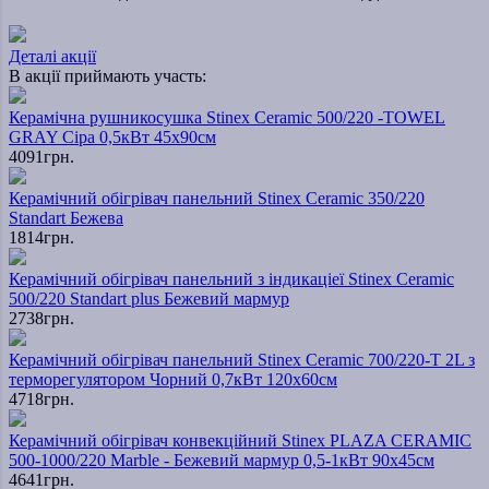
Деталі акції
В акції приймають участь:
Керамічна рушникосушка Stinex Ceramic 500/220 -TOWEL
GRAY Сіра 0,5кВт 45х90см
4091грн.
Керамічний обігрівач панельний Stinex Ceramic 350/220
Standart Бежева
1814грн.
Керамічний обігрівач панельний з індикаціеї Stinex Ceramic
500/220 Standart plus Бежевий мармур
2738грн.
Керамічний обігрівач панельний Stinex Ceramic 700/220-T 2L з
терморегулятором Чорний 0,7кВт 120х60см
4718грн.
Керамічний обігрівач конвекційний Stinex PLAZA CERAMIC
500-1000/220 Marble - Бежевий мармур 0,5-1кВт 90х45см
4641грн.