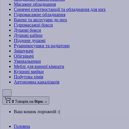
Масажне обладнання
Сонячні електростанції та обладнання для них
Гідромасажне обладнання
Ванни та аксесуари до них
Гідромасажні бокси
Душові бокси
Душові кабіни
Піддони душові
Рушникосушки та радіатори
Змішувачі
Обігрівачі
Умивальники
Меблі для ванної кімнати
Кухонні мийки
Побутова хімія
Автономна каналізація
0
Tоварів,
на
0грн.
Ваш кошик порожній :(
Головна