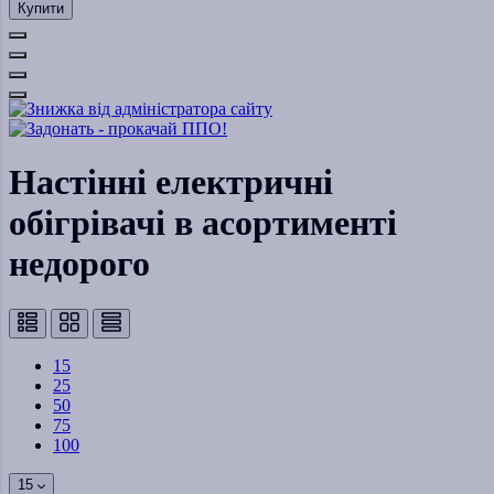
Купити
Настінні електричні
обігрівачі в асортименті
недорого
15
25
50
75
100
15