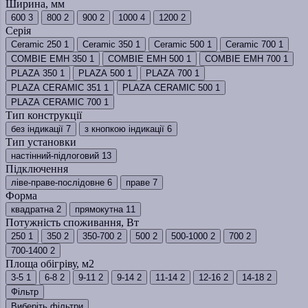
Ширина, мм
600
3
800
2
900
2
1000
4
1200
2
Серія
Ceramic 250
1
Ceramic 350
1
Ceramic 500
1
Ceramic 700
1
COMBIE EMH 350
1
COMBIE EMH 500
1
COMBIE EMH 700
1
PLAZA 350
1
PLAZA 500
1
PLAZA 700
1
PLAZA CERAMIC 351
1
PLAZA CERAMIC 500
1
PLAZA CERAMIC 700
1
Тип конструкції
без індикації
7
з кнопкою індикації
6
Тип установки
настінний-підлоговий
13
Підключення
ліве-праве-послідовне
6
праве
7
Форма
квадратна
2
прямокутна
11
Потужність споживання, Вт
250
1
350
2
350-700
2
500
2
500-1000
2
700
2
700-1400
2
Площа обігріву, м2
3-5
1
6-8
2
9-11
2
9-14
2
11-14
2
12-16
2
14-18
2
Фільтр
Виберіть фільтри