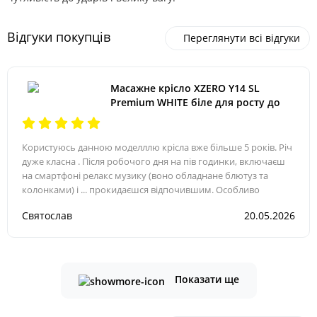
Відгуки покупців
Переглянути всі відгуки
Масажне крісло XZERO Y14 SL
Premium WHITE біле для росту до
200см та вагою до 145кг
Користуюсь данною моделллю крісла вже більше 5 років. Річ
дуже класна . Після робочого дня на пів годинки, включаєш
на смартфоні релакс музику (воно обладнане блютуз та
колонками) і ... прокидаєшся відпочившим. Особливо
Святослав
20.05.2026
Показати ще