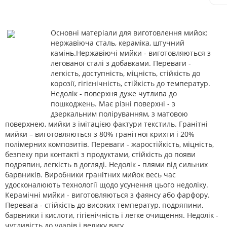
Основні матеріали для виготовлення мийок:
нержавіюча сталь, кераміка, штучний
камінь.Нержавіючі мийки - виготовляються з
легованої сталі з добавками. Переваги -
легкість, доступність, міцність, стійкість до
корозії, гігієнічність, стійкість до температур.
Недолік - поверхня дуже чутлива до
пошкоджень. Має різні поверхні - з
дзеркальним поліруванням, з матовою
поверхнею, мийки з імітацією фактури текстиль. Гранітні
мийки – виготовляються з 80% гранітної крихти і 20%
полімерних композитів. Переваги - жаростійкість, міцність,
безпеку при контакті з продуктами, стійкість до появи
подряпин, легкість в догляді. Недолік - плями від сильних
барвників. Виробники гранітних мийок весь час
удосконалюють технології щодо усунення цього недоліку.
Керамічні мийки - виготовляються з фаянсу або фарфору.
Перевага - стійкість до високих температур, подряпини,
барвники і кислоти, гігієнічність і легке очищення. Недолік -
чутливість до ударів і велику вагу.