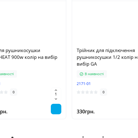
ля рушникосушки
Трійник для підключення
EAT 900w колір на вибір
рушникосушки 1/2 колір н
вибір GA
аявності
В наявності
1
2171-01
0
0
рн.
330грн.