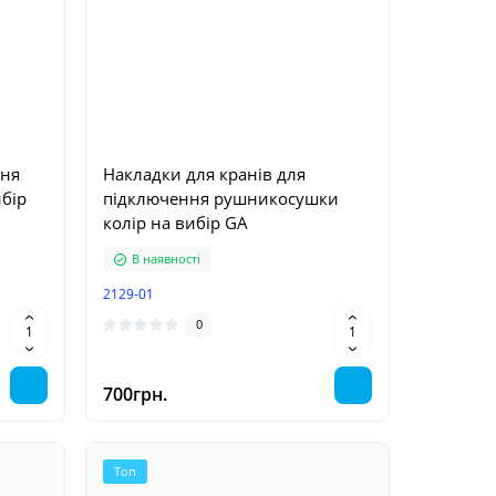
ння
Накладки для кранів для
бір
підключення рушникосушки
колір на вибір GA
В наявності
Топ
Топ
2129-01
0
700грн.
 EASY
Масажне крісло MANZOKU LIRA
Топ
Акрилов