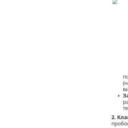
п
(
в
З
ра
т
2. Кл
пробок