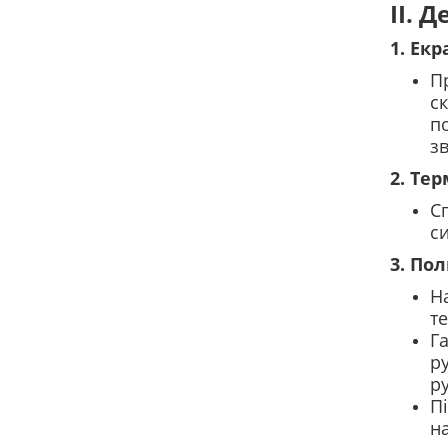
II. 
1. Ек
П
ск
п
зв
2. Те
С
си
3. По
Н
те
Г
р
р
Пі
на