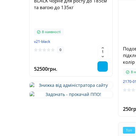
BLACK чорне для росту до 185см
ADEL
та вагою до 135кг
ванн
170*
В наявності
В н
v21-black
217-04
Подов
0
підкл
колір
52500грн.
9540г
В н
2170-0
250гр
Топ