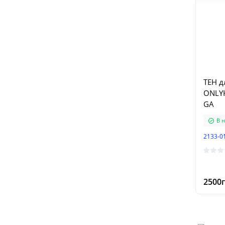
ТЕН д
ONLYH
GA
В н
2133-0
2500г