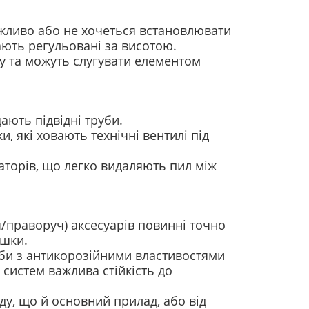
можливо або не хочеться встановлювати
ають регульовані за висотою.
ву та можуть слугувати елементом
ають підвідні труби.
, які ховають технічні вентилі під
іаторів, що легко видаляють пил між
уч/праворуч) аксесуарів повинні точно
ушки.
оби з антикорозійними властивостями
 систем важлива стійкість до
у, що й основний прилад, або від