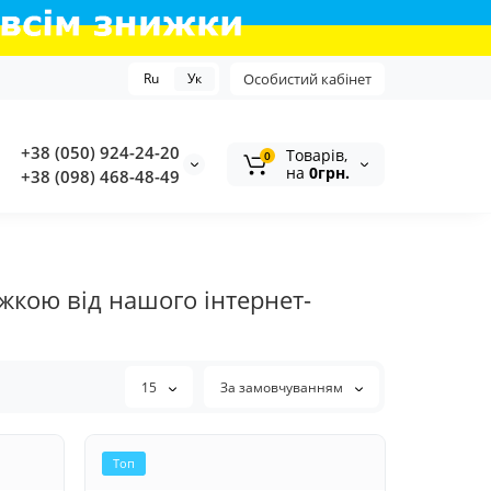
Ru
Ук
Особистий кабінет
+38 (050) 924-24-20
Tоварів,
0
на
0грн.
+38 (098) 468-48-49
жкою від нашого інтернет-
15
За замовчуванням
Топ