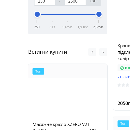
-
грн.
250
813
1,4 тис.
1,9 тис.
2,5 тис.
Крани
Встигни купити
підкл
колір
В н
Топ
Хит
2130-0
2050г
Масажне крісло XZERO V21
Ванна
Топ