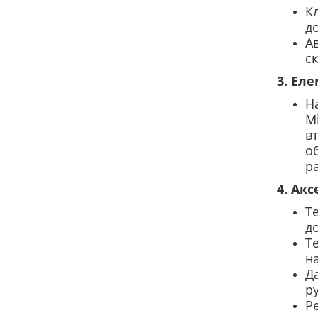
К
д
А
с
3. Ел
На
М
вт
о
р
4. Ак
Т
д
Т
н
Д
р
Ре