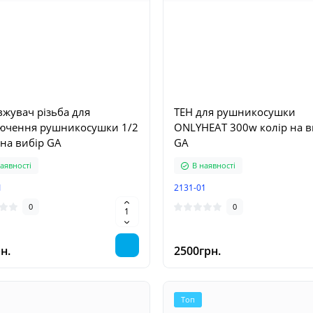
E SWAN
Black чорне для росту до 1
а+панель+ніжки
вагою до 130кг
110*57см
аявності
В наявності
easy-black-m
жувач різьба для
ТЕН для рушникосушки
0
0
ючення рушникосушки 1/2
ONLYHEAT 300w колір на в
 на вибір GA
GA
рн.
75200грн.
аявності
В наявності
1
2131-01
0
0
н.
2500грн.
Топ