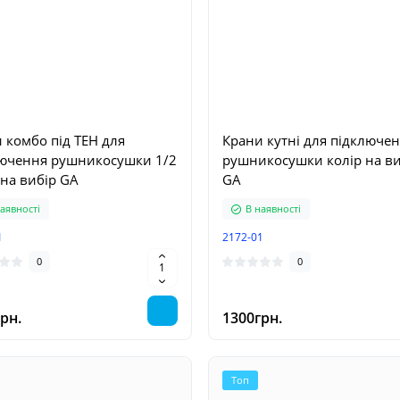
 комбо під ТЕН для
Крани кутні для підключе
ючення рушникосушки 1/2
рушникосушки колір на ви
 на вибір GA
GA
аявності
В наявності
Топ
Топ
1
2172-01
0
0
рн.
1300грн.
 акрилова асиметрія ліва
Масажне крісло MANZOKU
Топ