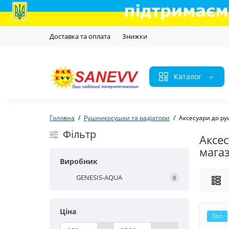
Доставка та оплата
Знижки
Каталог
Головна
Рушникосушки та радіатори
Аксесуари до р
Фільтр
Аксе
магаз
Виробник
GENESIS-AQUA
8
Ціна
Топ