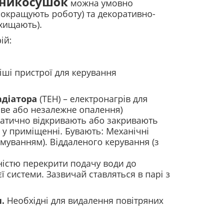
шникосушок
можна умовно
покращують роботу) та декоративно-
ахищають).
ій:
ші пристрої для керування
адіатора
(ТЕН) – електронагрів для
ове або незалежне опалення)
матично відкривають або закривають
 у приміщенні. Бувають:
Механічні
амуванням).
Віддаленого керування (з
істю перекрити подачу води до
ї системи. Зазвичай ставляться в парі з
и.
Необхідні для видалення повітряних