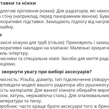
дставки та ніжки
длогові кріплення (ніжки): Для радіаторів, які не
а стіну (наприклад, перед панорамним вікном). Був
коративні підставки: Захищають підлогу від нагрі
изайну.
е
хисні кожухи для труб (гільзи): Приховують і захищ
коративні накладки на клапани: Маленькі кришечки
иль інтер'єру.
исники та спеціальна хімія: Засоби для миття рад
кціями.
 звернути увагу при виборі аксесуарів?
місність: Різьба, діаметр, тип підключення (лівор
ідповідати моделі вашого радіатора або рушникос
кість матеріалів: Для ванної кімнати обирайте вир
ром, латунь, нержавіюча сталь). Для опалювальних
мператури та тиску.
иробник: часто краще брати аксесуари того ж бренд