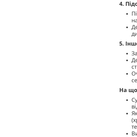
4. Пі
Пі
н
Де
д
5. Інш
За
Де
ст
Оч
се
На що
Су
в
Я
(х
те
В