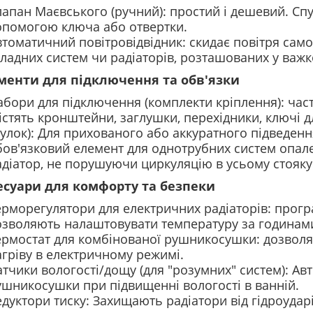
лапан Маєвського (ручний): простий і дешевий. Спу
опомогою ключа або отвертки.
втоматичний повітровідвідник: скидає повітря сам
кладних систем чи радіаторів, розташованих у важк
ементи для підключення та обв'язки
бори для підключення (комплекти кріплення): част
істять кронштейни, заглушки, перехідники, ключі д
улок): Для прихованого або аккуратного підведення
бов'язковий елемент для однотрубних систем опале
адіатор, не порушуючи циркуляцію в усьому стояку
сесуари для комфорту та безпеки
ерморегулятори для електричних радіаторів: прогр
озволяють налаштовувати температуру за годинами
ермостат для комбінованої рушникосушки: дозволя
агріву в електричному режимі.
атчики вологості/дощу (для "розумних" систем): А
ушникосушки при підвищенні вологості в ванній.
дуктори тиску: Захищають радіатори від гідроударі