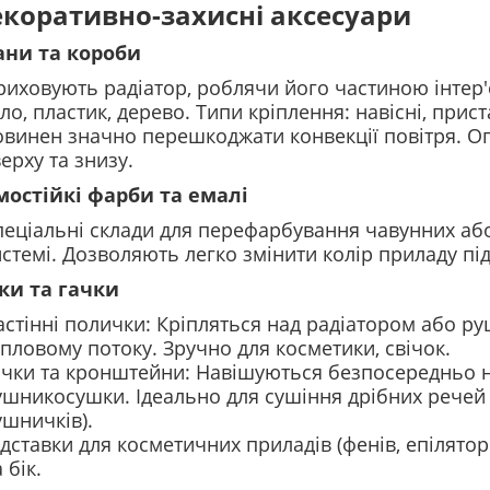
Декоративно-захисні аксесуари
рани та короби
риховують радіатор, роблячи його частиною інтер'
ло, пластик, дерево.
Типи кріплення: навісні, прист
овинен значно перешкоджати конвекції повітря. 
ерху та знизу.
рмостійкі фарби та емалі
пеціальні склади для перефарбування чавунних або
стемі. Дозволяють легко змінити колір приладу під
лки та гачки
астінні полички: Кріпляться над радіатором або 
пловому потоку. Зручно для косметики, свічок.
ачки та кронштейни: Навішуються безпосередньо на
ушникосушки. Ідеально для сушіння дрібних речей 
ушничків).
дставки для косметичних приладів (фенів, епілятор
 бік.