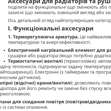
Аксесуари для радіаторів та ру
поділити на функціональні (що змінюють або 
захисні (що змінюють зовнішній вигляд або з
Ось детальний огляд найпопулярніших категор
I. Функціональні аксесуари
1. Терморегулююча арматура.
Це найважливі
температурою та енергоефективності.
Електричний нагрівальний елемент для р
сушарки або радіатора (якщо потрібно додатк
Термостатичні вентилі
(термоголівки): авто
одачу теплоносія, підтримуючи задану температуру
найпоширеніші).
Електронні (з таймерами та прогр
иносним датчиком).
апірні (відсічні) крани/вентилі:
дозволяють повн
діатора для його ремонту чи заміни без спуску всіє
ермоголовкою.
апани для скидання повітря (повітровідвідник
 із системи опалення.