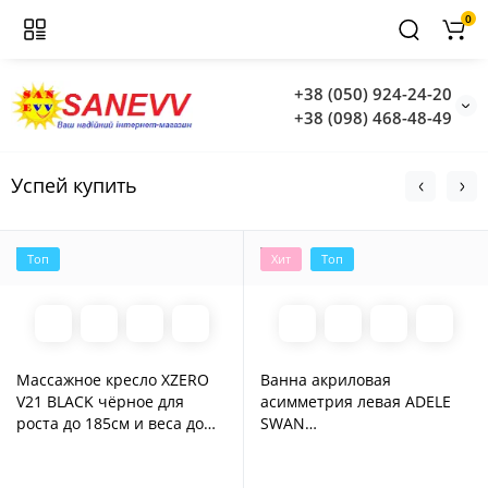
0
+38 (050) 924-24-20
+38 (098) 468-48-49
Успей купить
Топ
Хит
Топ
Массажное кресло XZERO
Ванна акриловая
V21 BLACK чёрное для
асимметрия левая ADELE
роста до 185см и веса до
SWAN
135кг
ванна+панель+ножки
170*110*57см