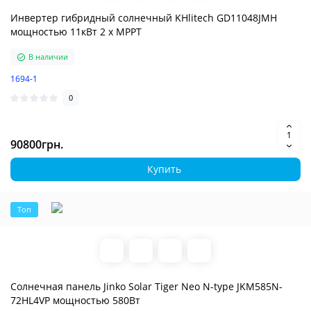
Инвертер гибридный солнечный KHlitech GD11048JMH
мощностью 11кВт 2 x MPPT
В наличии
1694-1
0
90800грн.
Купить
Топ
Солнечная панель Jinko Solar Tiger Neo N-type JKM585N-
72HL4VP мощностью 580Вт