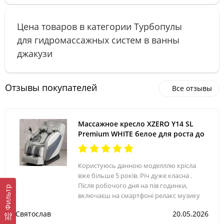
Цена товаров в категории Турбопулы
для гидромассажных систем в ванны
джакузи
Отзывы покупателей
Все отзывы
Массажное кресло XZERO Y14 SL
Premium WHITE белое для роста до
200см и веса до 145кг
Користуюсь данною моделллю крісла
вже більше 5 років. Річ дуже класна .
Після робочого дня на пів годинки,
Фильтр
включаєш на смартфоні релакс музику
(воно обладнане блютуз та колонками) і
Святослав
20.05.2026
... прокидаєшся відпочившим. Особливо