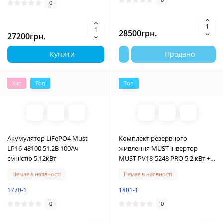
0
28500грн.
27200грн.
Купити
Продано
Хит
Топ
Топ
Акумулятор LiFePO4 Must
Комплект резервного
LP16-48100 51.2В 100Ач
живлення MUST інвертор
ємністю 5.12кВт
MUST PV18-5248 PRO 5,2 кВт +
акумулятор MUST LP16-48100
Немає в наявності
Немає в наявності
5,12 кВт
1770-1
1801-1
0
0