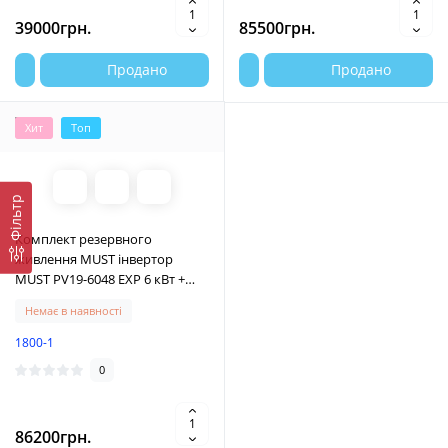
39000грн.
85500грн.
Продано
Продано
Хит
Топ
Фільтр
Комплект резервного
живлення MUST інвертор
MUST PV19-6048 EXP 6 кВт +
акумулятор MUST LP16-48100
Немає в наявності
5,12 кВт
1800-1
0
86200грн.