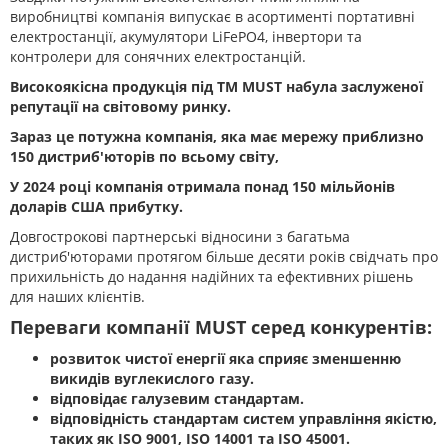
виробництві компанія випускає в асортименті портативні
електростанції, акумулятори LiFePO4, інвертори та
контролери для сонячних електростанцій.
Високоякісна продукція під ТМ MUST набула заслуженої
репутації на світовому ринку.
Зараз це потужна компанія, яка має мережу приблизно
150 дистриб'юторів по всьому світу,
У 2024 році компанія отримала понад 150 мільйонів
доларів США прибутку.
Довгострокові партнерські відносини з багатьма
дистриб'юторами протягом більше десяти років свідчать про
прихильність до надання надійних та ефективних рішень
для наших клієнтів.
Переваги компанії MUST серед конкурентів:
розвиток чистої енергії яка сприяє зменшенню
викидів вуглекислого газу.
відповідає галузевим стандартам.
відповідність стандартам систем управління якістю,
таких як ISO 9001, ISO 14001 та ISO 45001.