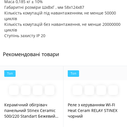
Маса 0,185 кг ± 10%
тактичної медицини
Габаритні розміри ШхВхГ , мм 58х124х87
Кількість комутацій під навантаженням, не менше 50000
Міністерство цифрової трансформації
циклів
України
Кількість комутацій без навантаження, не менше 20000000
Донати у криптовалюті
циклів
Ступінь захисту IP 20
ГО «СПРАВА ГРОМАД»
Армія потребує нашої єдності в питаннях допомоги!
Починаючи від базових речей, таких як одяг, наша
Рекомендовані товари
спільнота закуповує і поставляє у війська все
необхідне. В цьому процесі ми, беремо на себе всі
рутинні процеси від “зрозуміти що треба" і
закінчуючи врученням омріяної техніки! Проте цей
Топ
Топ
шлях ми можемо подолати тільки за одної умови,
коли ви, громадо, кожний хто скільки зможе, зробите
свій посильний внесок у нашу спільну справу!
Національний банк України
Керамічний обігрівач
Реле з керуванням WI-FI
Підтримати Збройні Сили України
панельний Stinex Ceramic
Heat Ceram RELAY STINEX
500/220 Standart Бежевий
чорний
мармур