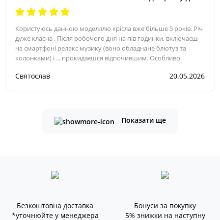
200см та вагою до 145кг
Користуюсь данною моделллю крісла вже більше 5 років. Річ
дуже класна . Після робочого дня на пів годинки, включаєш
на смартфоні релакс музику (воно обладнане блютуз та
колонками) і ... прокидаєшся відпочившим. Особливо
Святослав
20.05.2026
Показати ще
Безкоштовна доставка
Бонуси за покупку
*уточнюйте у менеджера
5% знижки на наступну