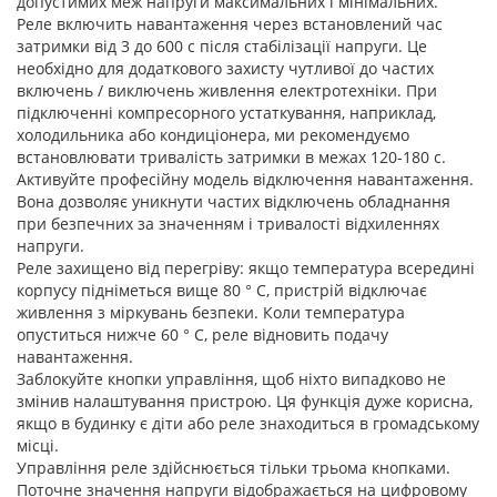
допустимих меж напруги максимальних і мінімальних.
Реле включить навантаження через встановлений час
затримки від 3 до 600 с після стабілізації напруги. Це
необхідно для додаткового захисту чутливої ​​до частих
включень / виключень живлення електротехніки. При
підключенні компресорного устаткування, наприклад,
холодильника або кондиціонера, ми рекомендуємо
встановлювати тривалість затримки в межах 120-180 с.
Активуйте професійну модель відключення навантаження.
Вона дозволяє уникнути частих відключень обладнання
при безпечних за значенням і тривалості відхиленнях
напруги.
Реле захищено від перегріву: якщо температура всередині
корпусу підніметься вище 80 ° С, пристрій відключає
живлення з міркувань безпеки. Коли температура
опуститься нижче 60 ° С, реле відновить подачу
навантаження.
Заблокуйте кнопки управління, щоб ніхто випадково не
змінив налаштування пристрою. Ця функція дуже корисна,
якщо в будинку є діти або реле знаходиться в громадському
місці.
Управління реле здійснюється тільки трьома кнопками.
Поточне значення напруги відображається на цифровому