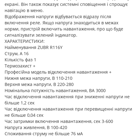
екрані. Він також показує системні сповіщення і спрощує
навігацію в меню.
Відображення напруги відбувається відразу після
включення реле. Якщо напруга знаходиться в межах
норми, пристрій включить навантаження, про що буде
сигналізувати зелений індикатор.
ХАРАКТЕРИСТИКИ:
Найменування ZUBR R116Y
Струм, А 16
Кількість фаз 1
Термозахист +
Професійна модель відключення навантаження +
Нижня межа напруги, В 110-210
Даруємо будинок за донат з 01 серпня 2026 по
Верхня межа напруги, В 220-280
31.08.2026
Номінальна потужність навантаження, ВА 3000
Просто Хаус запускає масштабну благодійну акцію
Час відключення навантаження при зниженні напруги не
«Даруємо будинок за донат». Протягом місяця ми
більше 1,2 сек
будемо збирати кошти на автомобілі для ЗСУ, а серед
Час відключення навантаження при перевищенні напруги
усіх учасників буде розіграш домокомплекта Barn
не більше 0,04 сек
House 42 м².
Час затримки включення навантаження, сек 3-600
Напруга живлення, В 100-420
Благодійний фонд Сергія Притули
Споживання струму не більше 76 мА
Транспорт / Оптика / Зв’язок / Дрони / БПЛА / Засоби