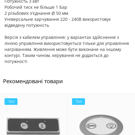
Потужність 3 квт
Робочий тиск не більше 1 Бар
2 різьбових з'єднання Ø 50 мм
Універсальне харчування 220 - 240В використовує
відведену потужність
Даруємо будинок за донат з 01 серпня 2026 по
Версія з кабелем управління: у варіантах здійснення з
31.08.2026
лінією управління використовується тільки для управління
Просто Хаус запускає масштабну благодійну акцію
нагріванням. Живлення може бути виконане на іншому
«Даруємо будинок за донат». Протягом місяця ми
контурі. Таким чином, керування не додається до
будемо збирати кошти на автомобілі для ЗСУ, а серед
потужності
усіх учасників буде розіграш домокомплекта Barn
House 42 м².
Рекомендовані товари
Благодійний фонд Сергія Притули
Транспорт / Оптика / Зв’язок / Дрони / БПЛА / Засоби
тактичної медицини
Топ
Топ
Міністерство цифрової трансформації України
Донати у криптовалюті
ГО «СПРАВА ГРОМАД»
Армія потребує нашої єдності в питаннях допомоги!
Починаючи від базових речей, таких як одяг, наша