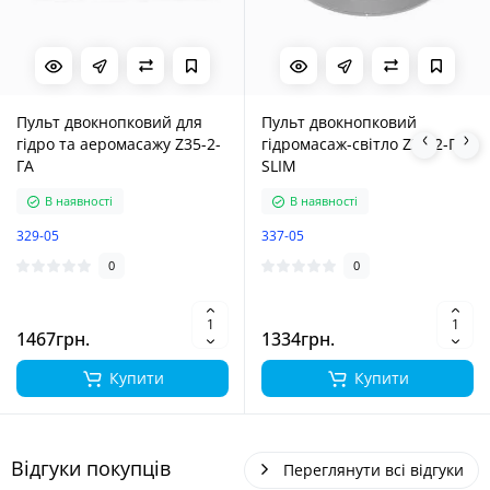
спільнота закуповує і поставляє у війська все
необхідне. В цьому процесі ми, беремо на себе всі
рутинні процеси від “зрозуміти що треба" і
закінчуючи врученням омріяної техніки! Проте цей
шлях ми можемо подолати тільки за одної умови,
Пульт двокнопковий для
Пульт двокнопковий
коли ви, громадо, кожний хто скільки зможе, зробите
гідро та аеромасажу Z35-2-
гідромасаж-світло Z38-2-ГС-
свій посильний внесок у нашу спільну справу!
ГА
SLIM
Національний банк України
В наявності
В наявності
Підтримати Збройні Сили України
329-05
337-05
0
0
1467грн.
1334грн.
Купити
Купити
Відгуки покупців
Переглянути всі відгуки