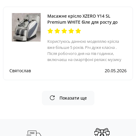
Масажне крісло XZERO Y14 SL
Premium WHITE біле для росту до
200см та вагою до 145кг
Користуюсь данною моделллю крісла
вже більше 5 років. Річ дуже класна .
Після робочого дня на пів годинки,
включаєш на смартфоні релакс музику
(воно обладнане блютуз та колонками) і
Святослав
20.05.2026
... прокидаєшся відпочившим. Особливо
Показати ще