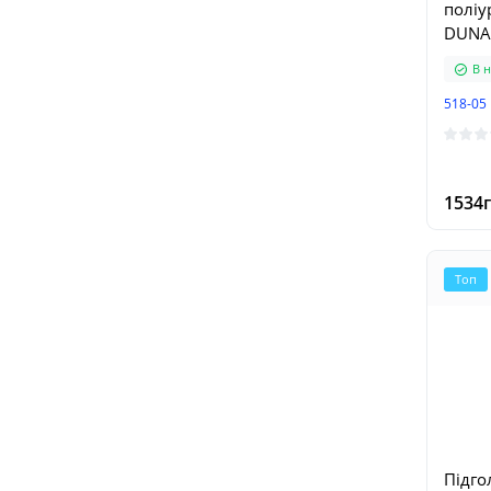
поліу
DUNA
В н
518-05
1534г
Топ
Підго