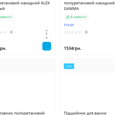
ретановий накидний ALEX
поліуретановий накидний
ний
GAMMA
аявності
В наявності
514-05
0
0
рн.
1534грн.
Топ
ловник поліуретановий
Підшийник для ванни