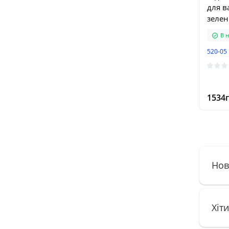
для в
зеле
В н
520-05
1534г
Нов
Хіт