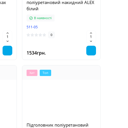
ках
поліуретановий накидний ALEX
білий
В наявності
511-05
0
1534грн.
Хит
Топ
Підголовник поліуретановий