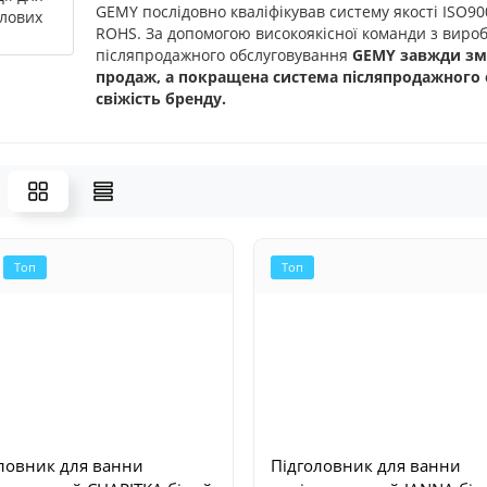
GEMY послідовно кваліфікував систему якості ISO900
ROHS. За допомогою високоякісної команди з вироб
післяпродажного обслуговування
GEMY завжди змі
продаж, а покращена система післяпродажного 
свіжість бренду.
Топ
Топ
ловник для ванни
Підголовник для ванни