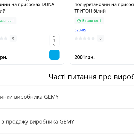
анни на присосках DUNA
поліуретановий на присос
ний
ТРИТОН білий
аявності
В наявності
523-05
0
0
рн.
2001грн.
Часті питання про вир
инки виробника GEMY
и з продажу виробника GEMY