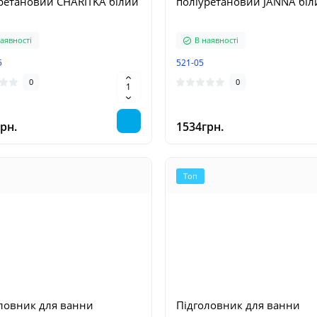
ретановий CHARITKA білий
поліуретановий JANNA біл
аявності
В наявності
5
521-05
0
0
рн.
1534грн.
Топ
ловник для ванни
Підголовник для ванни