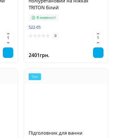
ий
поліуретановий на ніжках
TRITON білий
В наявності
522-05
0
2401грн.
Топ
Підголовник для ванни