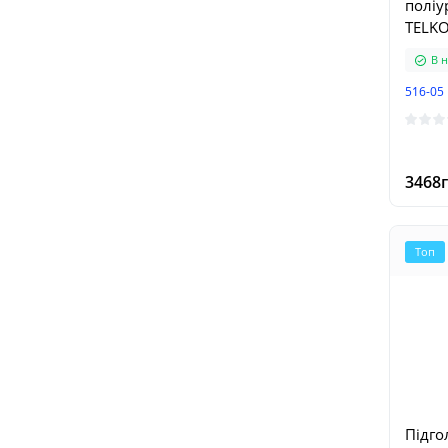
поліу
TELKO
В н
516-05
3468г
Топ
Підго