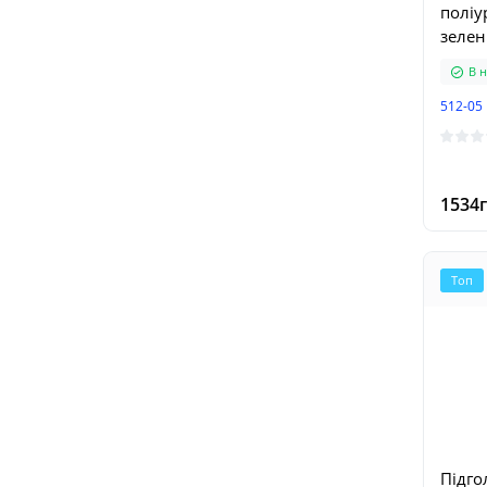
поліу
зеле
В н
512-05
1534г
Топ
Підго