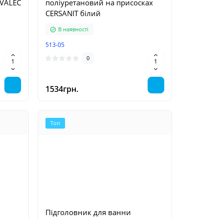
 VALEC
поліуретановий на присосках
CERSANIT білий
В наявності
513-05
0
1534грн.
Топ
Підголовник для ванни