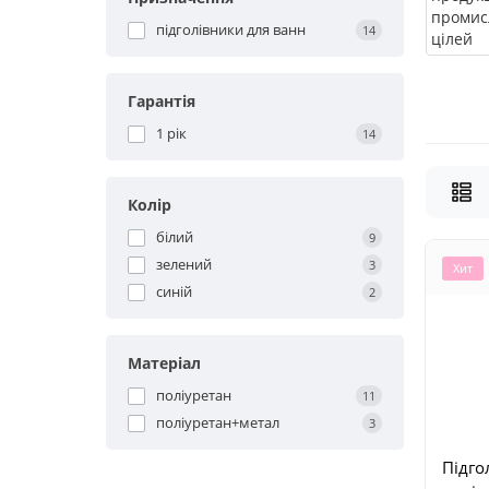
підголівники для ванн
14
Гарантія
1 рік
14
Колір
білий
9
зелений
3
Хит
синій
2
Матеріал
поліуретан
11
поліуретан+метал
3
Підго