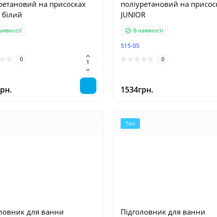
ретановий на присосках
поліуретановий на присос
 білий
JUNIOR
аявності
В наявності
515-05
0
0
рн.
1534грн.
Топ
ловник для ванни
Підголовник для ванни