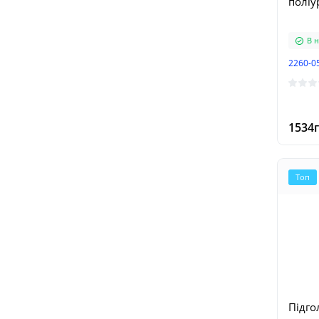
поліу
В н
2260-0
1534г
Топ
Підго