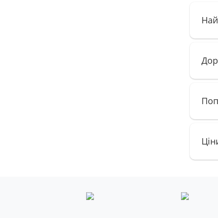
Най
Дор
Поп
Цін