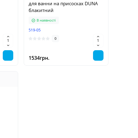
для ванни на присосках DUNA
блакитний
В наявності
519-05
0
1534грн.