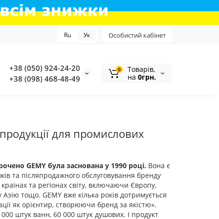
Ru
Ук
Особистий кабінет
+38 (050) 924-24-20
Tоварів,
0
на
0грн.
+38 (098) 468-48-49
продукції для промислових
корочено GEMY була заснована у 1990 році.
Вона є
жів та післяпродажного обслуговування бренду
 країнах та регіонах світу, включаючи Європу,
у Азію тощо. GEMY вже кілька років дотримується
ації як орієнтир, створюючи бренд за якістю».
000 штук ванн, 60 000 штук душових. І продукт