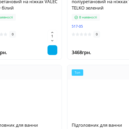
ретановий на ніжках VALEC
поліуретановий на ніжках
 білий
TELKO зелений
аявності
В наявності
517-05
0
0
рн.
3468грн.
Топ
ловник для ванни
Підголовник для ванни