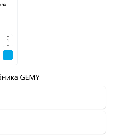
ках
обника GEMY