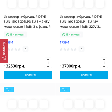
Инвертер гибридный DEYE
Инвертер гибридный DEYE
SUN-15K-SG05LP3-EU-SM2 48V
SUN-16K-SG01LP1-EU 48V
мощностью 15кВт 3-х фазный
мощностью 16кВт 220V 3
MPPT Wi-Fi 1 фаза
В наличии
В наличии
1758-1
1759-1
Фильтр
0
0
132530грн.
137000грн.
Купить
Купить
Топ
Топ