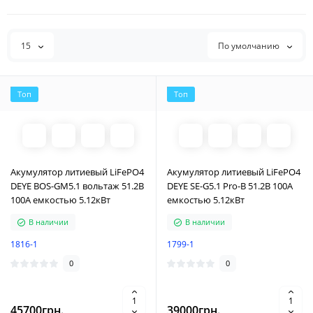
15
По умолчанию
Топ
Топ
Акумулятор литиевый LiFePO4
Акумулятор литиевый LiFePO4
DEYE BOS-GM5.1 вольтаж 51.2В
DEYE SE-G5.1 Pro-B 51.2В 100A
100A емкостью 5.12кВт
емкостью 5.12кВт
В наличии
В наличии
1816-1
1799-1
0
0
45700грн.
39000грн.